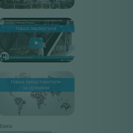
alamatic-notre-savoir-faire.jpg
Наша экспертиза
arte représentants
Наши представители
nternationaux
за рубежом
ИРОВАНИЕ
СМЕШИВАНИЕ
СТАНЦИИ БИГ-БЭГ
РЕШЕНИЯ БОЧКИ
Поиск