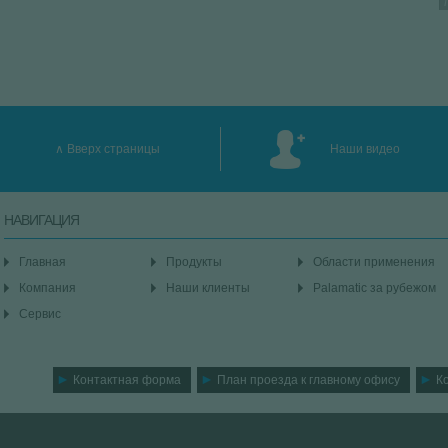
Вверх страницы
Наши видео
НАВИГАЦИЯ
Главная
Продукты
Области применения
Компания
Наши клиенты
Palamatic за рубежом
Сервис
Контактная форма
План проезда к главному офису
К