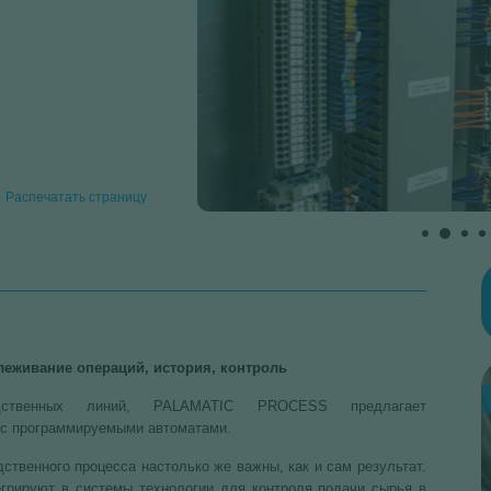
Распечатать страницу
леживание операций, история, контроль
L
p
одственных линий, PALAMATIC PROCESS предлагает
 с программируемыми автоматами.
ственного процесса настолько же важны, как и сам результат.
грируют в системы технологии для контроля подачи сырья в