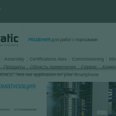
e.
РЕШЕНИЯ
для работ c порошками
Assembly
Certifications Atex
Commissioning
Mo
Продукты
Область применения
Сервис
Клиен
изация
NCE: Test our application on your smartphone
Промышленная автоматизация Pal’Touch®
оматизация
чного отслеживания