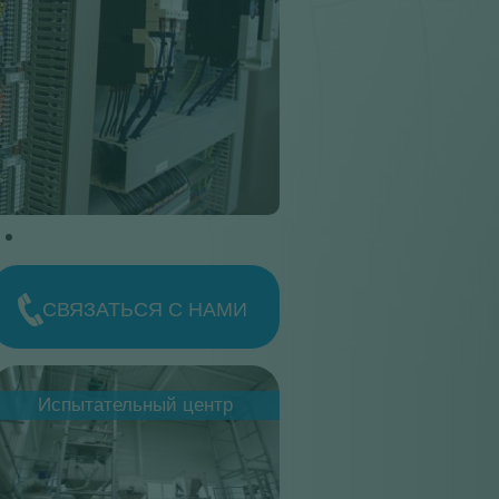
СВЯЗАТЬСЯ С НАМИ
igne-production-palamatic-
Испытательный центр
rocess-light.jpg