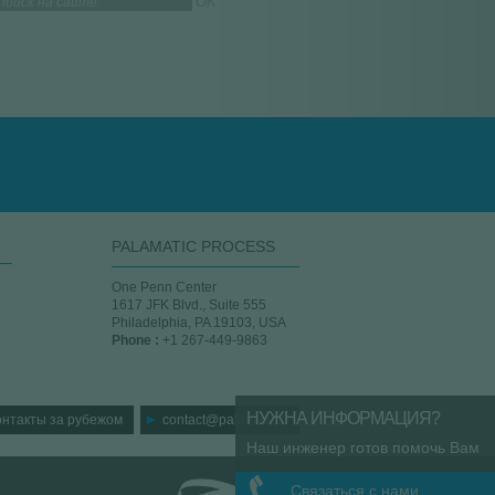
PALAMATIC PROCESS
One Penn Center
1617 JFK Blvd., Suite 555
Philadelphia, PA 19103, USA
Phone :
+1 267-449-9863
НУЖНА ИНФОРМАЦИЯ?
онтакты за рубежом
contact@palamatic.fr
Наш инженер готов помочь Вам
Связаться с нами