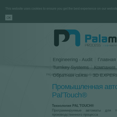
This website uses cookies to ensure you get the best experience on our websit
Engineering - Audit
Главная
Turnkey Systems
Компания
Обратная связь
Промышленная автомат
3D EXPERIE
PALAMATIC PROCESS
Промышленная авт
Pal’Touch®
Технология PAL'TOUCH®
Программируемые автоматы для то
производственного процесса