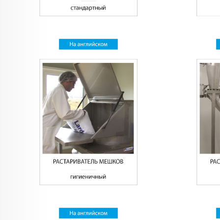
Na_angliyskom.jpg
Na_angliysko
RASTARIVATEL_MEShKOV_gigienichnyy.jpg
RASTARIVAT
Na_angliyskom.jpg
Na_angliysko