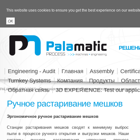
This website uses cookies to ensure you get the best experience on our websit
РЕШЕН
Engineering - Audit
Главная
Assembly
Certific
Turnkey Systems
Компания
Продукты
Област
Обратная связь
Решения для мешков
3D EXPERIENCE: Test our applic
Ручное растаривание мешков
PALAMATIC PROCESS
Ручное растаривание мешков
Эргономичное ручное растаривание мешков
Станции растаривания мешков сводят к минимуму выброс
пыли в процессе ручного открытия и выгрузки мешков. Наши
системы ручного растаривания упрощают процесс