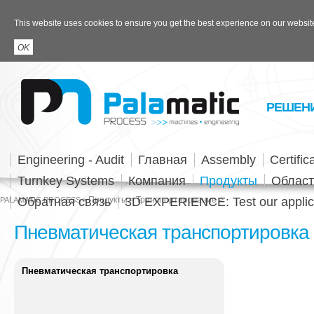
This website uses cookies to ensure you get the best experience on our websit
РЕШЕН
Engineering - Audit
Главная
Assembly
Certific
Turnkey Systems
Компания
Продукты
Област
Обратная связь
Продукты
3D EXPERIENCE: Test our applic
Транспортирование
PALAMATIC PROCESS
Пневматическая транспортировка
Пневматическая транспортировка