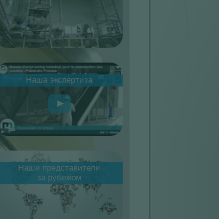
alamatic-notre-savoir-faire.jpg
Наша экспертиза
arte représentants
Наши представители
nternationaux
за рубежом