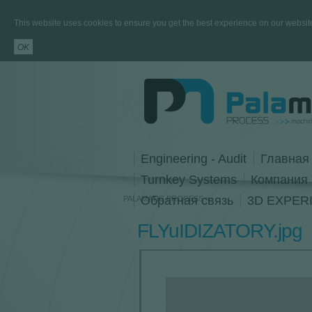
This website uses cookies to ensure you get the best experience on our websit
Engineering - Audit
Главная
Turnkey Systems
Компания
Обратная связь
3D EXPERIE
PALAMATIC PROCESS
FLYuIDIZATORY.jpg