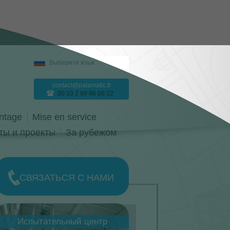
Выберите язык
contact@palamatic.fr
00 33 2 99 86 06 22
ntage
Mise en service
ты и проекты
За рубежом
СВЯЗАТЬСЯ С НАМИ
igne-production-palamatic-
Испытательный центр
rocess-light.jpg